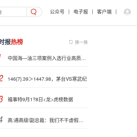
公众号
电子报
客户端
时报
热榜
换一换
中国海—油三项案例入选行业高质量数据集案例
146{7}.39＞1447.98，茅台VS寒武纪
福事特9月1?8日<龙>虎榜数据
高:通高级!副总裁：我们不干虚假跑分这种事