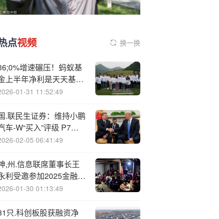
热点
视频
换一换
36;0%增速碾压！蚂蚁基
金上半年净利是天天基金
6.8倍，代销龙头格局生
2026-01-31 11:52:49
变？
国.联民生证券：维持小鹏
汽车-W“买入”评级 P7上
市产品矩阵完善
2026-02-05 06:41:49
神,州.信息联席董事长王
永利受邀参加2025金融街
论坛年会企业家圆桌会议
2026-01-30 01:13:49
81只.科创板股获融资净