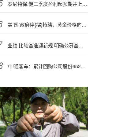
泰尼特保.健三季度盈利超预期并上调全年指引
美‘国’政府停{摆}持续，黄金价格向4000美元关口迈进
业绩.比较基准迎新规 明确公募基金“投资之锚”
中!通客车：累计回购公司股份6521000股