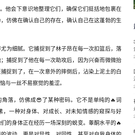
”。他会下意识地整理它们，确保它们挺括地包裹在
为，仿佛在确认自己的存在，确认自己在这蓬勃的生
得尤为细腻。它捕捉到了林子昂在每一次扣篮后，落
触；捕捉到了他在每一次助攻后，因为兴奋而微微抬
至捕捉到了，在一次意外的摔倒后，沾染上泥土的白
恼与一丝不易察觉的羞涩。
的角落，仿佛成😎了某种密码。它不是单纯的🔥词
愫，一种对身体、对成长、对未知情感的窥探与好
们的身体正在经历一场深刻的蜕变。睾酮水平的🔥
绪的波动，更是对异性、对同性，甚至对自我身体的