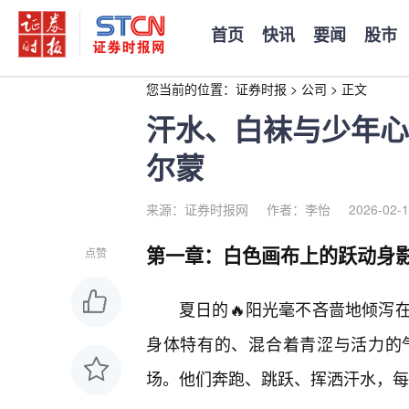
首页
快讯
要闻
股市
您当前的位置：
证券时报
>
公司
>
正文
汗水、白袜与少年心
尔蒙
来源：证券时报网
作者：李怡
2026-02-1
第一章：白色画布上的跃动身
点赞
夏日的🔥阳光毫不吝啬地倾泻
身体特有的、混合着青涩与活力的
场。他们奔跑、跳跃、挥洒汗水，每