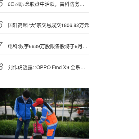
6G<概>念股盘中活跃，雷科防务涨停
国轩高!科‘大’宗交易成交1806.82万元
电科:数字6639万股限售股将于9月24日解禁
刘作虎透露: :OPPO Find X9 全系普及丹霞色彩还原镜头，下月亮相