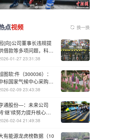
热点
视频
换一换
因{向}公司董事长违规提
供借款等多项问题，科达
制造10名责任人被出具警
2026-01-27 23:31:38
示函
超图软:件（300036）：
中标国家气候中心采购项
目，中标金额为134.00万
2026-02-09 23:43:38
元
亨通股份—：未来公司
将‘继’续努力提升核心竞
争力与盈利能力
2026-02-04 21:49:38
大有能源龙虎榜数据（10