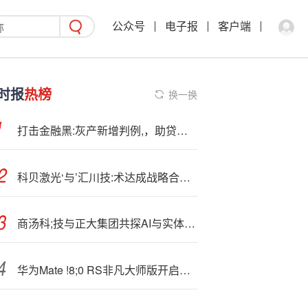
公众号
电子报
客户端
时报
热榜
换一换
打击金融黑:灰产新增判例,，助贷领域非法“维权代理”首次被定性为敲诈勒索罪
科贝激光‘与’汇川技:术达成战略合作！
商汤科;技与正大集团共探AI与实体经济融合新机遇
华为Mate !8;0 RS非凡大师版开启预售，三色双配引爆科技圈