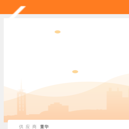
供 应 商
董华