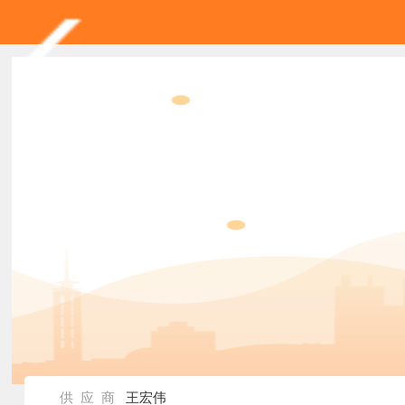
供 应 商
王宏伟