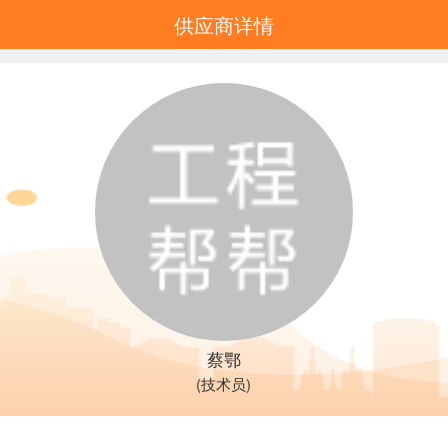
供应商详情
蔡鄂
(技术员)