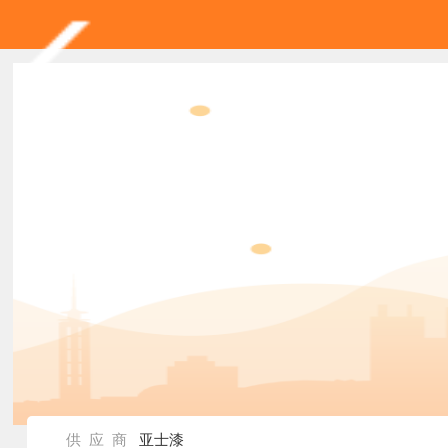
供 应 商
亚士漆