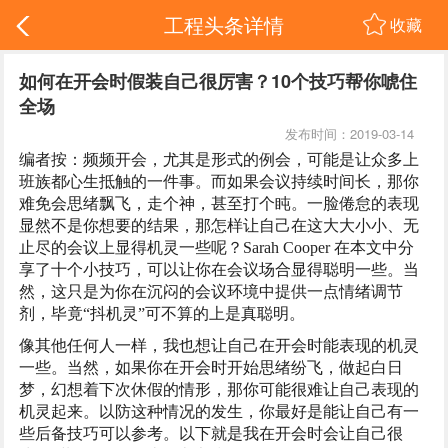
工程头条详情
收藏
如何在开会时假装自己很厉害？10个技巧帮你唬住
全场
发布时间：2019-03-14
编者按：频频开会，尤其是形式的例会，可能是让众多上
班族都心生抵触的一件事。而如果会议持续时间长，那你
难免会思绪飘飞，走个神，甚至打个盹。一脸倦怠的表现
显然不是你想要的结果，那怎样让自己在这大大小小、无
止尽的会议上显得机灵一些呢？Sarah Cooper 在本文中分
享了十个小技巧，可以让你在会议场合显得聪明一些。当
然，这只是为你在沉闷的会议环境中提供一点情绪调节
剂，毕竟“抖机灵”可不算的上是真聪明。
像其他任何人一样，我也想让自己在开会时能表现的机灵
一些。当然，如果你在开会时开始思绪纷飞，做起白日
梦，幻想着下次休假的情形，那你可能很难让自己表现的
机灵起来。以防这种情况的发生，你最好是能让自己有一
些后备技巧可以参考。以下就是我在开会时会让自己很