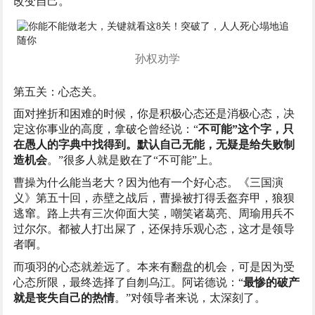
改变自己。
孙权劝学
第五关：心态关。
面对挫折和困难的时候，你是积极心态还是消极心态，决
定这你事业的高度，拿破仑曾经说：“
不可能”这个字，只
在愚人的字典中找得到。默认自己无能，无疑是给失败制
造机会
。”很多人就是败在了“不可能”上。
曹操为什么能当老大？因为他有一个好心态。《三国演
义》第五十回，赤壁之战后，曹操被打得丢盔弃甲，狼狈
逃窜。路上共有三次仰面大笑，嘲笑诸葛亮、周瑜用兵不
过尔尔。都被人打出屎了，还保持乐观心态，这才是领导
者啊。
而项羽的心态就差远了。本来有翻盘的机会，可是因为受
心态所限，最终选择了自刎乌江。阿诺德说：“
最惨的破产
就是丧失自己的热情
。”对领导者来说，太深刻了。