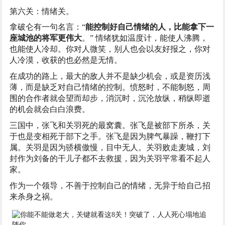
第六关：情绪关。
拿破仑有一句名言：“
能控制好自己情绪的人，比能拿下一
座城池的将军更伟大
。” 情绪犹如温度计，能使人沸腾，
也能使人冷却。你对人微笑，别人也会以友好报之，你对
人冷漠，收获的也必然是无情。
在成功的路上，最大的敌人并不是缺少机会，或是资历浅
薄，而是缺乏对自己情绪的控制。愤怒时，不能制怒，周
围的合作者就会望而却步，消沉时，沉沦放纵，稍纵即逝
的机会就会白白浪费。
三国中，张飞和关羽死的最窝囊。张飞是被部下所杀，关
于也是变相死于部下之手。张飞是因为脾气暴躁，鞭打下
属。关羽是因为骄横傲慢，目中无人。关羽败走麦城，刘
封作为刘备的干儿子都不去救援，因为关羽平常看不起人
家。
作为一个领导，不善于控制自己的情绪，无异于给自己招
来杀身之祸。