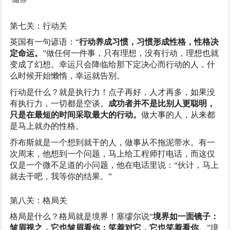
第七关：行动关
英国有一句谚语：“
行动养成习惯，习惯形成性格，性格决
定命运。
”做任何一件事，只有理想，没有行动，理想也就
变成了幻想。幸运只会降临给那下定决心而行动的人，什
么时候开始懒惰，幸运就告别。
行动是什么？就是执行力！点子再好，人才再多，如果没
有执行力，一切都是空谈。
成功者并不是比别人更聪明，
只是在最短的时间采取最大的行动。
做大事的人，从来都
是马上就办的性格。
乔布斯就是一个想到就干的人，做事从不拖泥带水。有一
次周末，他想到一个问题，马上给工程师打电话，而这仅
仅是一个微不足道的小问题，他在电话里说：“伙计，马上
就去干吧，我等你的结果。”
第八关：格局关
格局是什么？格局就是境界！塞缪尔说“
境界如一面镜子：
皱眉视之，它也皱眉看你；笑着对它，它也笑着看你
。”境