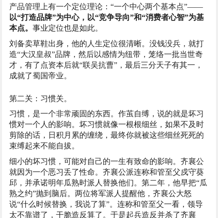
产品管理上有一个定位理论：“一个中心两个基本点”——
以“打造品牌”为中心，以“竞争导向”和“消费者心智”为基
本点。
事业定位也是如此。
刘备卖草鞋出身，他的人生定位很清晰。没钱没兵，就打
造“大汉皇叔”品牌，然后以感情为纽带，笼络一批当世奇
才，有了点资本后就“联吴抗曹”，最后三分天子有其一，
成就了蜀国帝业。
第二关：习惯关。
习惯，是一个非常顽固的东西。作茧自缚，说的就是坏习
惯对一个人的影响。坏习惯就像一根根细丝，如果不及时
剪除的话，日积月累的缠绕，最终你就被这些细丝死死的
束缚起来不能自拔。
细小的坏习惯，可能对自己的一生有致命的影响。齐襄公
就因为一个恶习丢了性命。齐襄公派连称和管至父戍守葵
邱，并承诺明年瓜熟时派人替换他们。第二年，他早把“瓜
熟之约”抛到脑后。两位将军派人提醒他，齐襄公大怒
说“什么时候替换，我说了算”。连称和管至父一看，领导
太不靠谱了，干脆造反算了。于是起兵造反并杀了齐襄