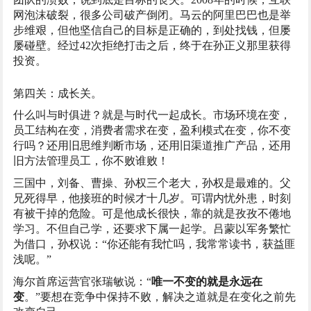
网泡沫破裂，很多公司破产倒闭。马云的阿里巴巴也是举
步维艰，但他坚信自己的目标是正确的，到处找钱，但屡
屡碰壁。经过42次拒绝打击之后，终于在孙正义那里获得
投资。
第四关：成长关。
什么叫与时俱进？就是与时代一起成长。市场环境在变，
员工结构在变，消费者需求在变，盈利模式在变，你不变
行吗？还用旧思维判断市场，还用旧渠道推广产品，还用
旧方法管理员工，你不败谁败！
三国中，刘备、曹操、孙权三个老大，孙权是最难的。父
兄死得早，他接班的时候才十几岁。可谓内忧外患，时刻
有被干掉的危险。可是他成长很快，靠的就是孜孜不倦地
学习。不但自己学，还要求下属一起学。吕蒙以军务繁忙
为借口，孙权说：“你还能有我忙吗，我常常读书，获益匪
浅呢。”
海尔首席运营官张瑞敏说：“
唯一不变的就是永远在
变
。”要想在竞争中保持不败，解决之道就是在变化之前先